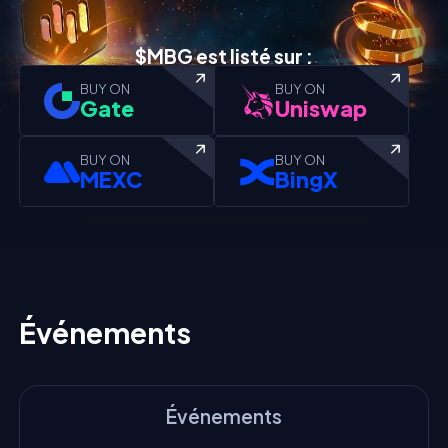
$MBG est listé sur :
BUY ON
BUY ON
Gate
Uniswap
BUY ON
BUY ON
MEXC
BingX
Événements
Événements