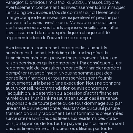
Panagioti Diomidous, 9 Katholiki, 3020, Limassol, Chypre.
Avertissement concernant les investissements à haut risque:
Le trading de devises et/ou de contrats sur différence sur
marge comporte un niveau de risque élevé et peut ne pas
convenir à tous les investisseurs. Vous pourriez subir une
perte supérieure à vos fonds déposés. Veuillez consulter
l'avertissement de risque spécifique à chaque entité
réglementée lors de l'ouverture de compte.
Avertissement concernant les risques liés aux actifs
numériques: L’achat, le holding et le trading d’actifs
financiers numériques peuvent ne pas convenir à tous en
raison des risques qu’ils comportent. Par conséquent, il est
recommandé de consulter un conseiller financier agréé et
compétent avant d’investir. Nous ne sommes pas des
conseillers financiers et tous nos services sont fournis
uniquement sur la base d’une exécution. Nous ne donnons
aucun conseil, recommandation ou avis concernant
l’acquisition, la détention ou la cession d’actifs financiers
numériques. MultiBank ne saurait en aucun cas être tenue
responsable de toute perte ou de tout dommage subi par
une entité ou une personne, résultant de ou causé par une
transaction ou s’y rapportant. Les informations présentées
sur ce site ne sont pas destinées aux résidents des États-
Unis, du Japon ou de tout autre pays en particulier et ne sont
pas destinées à être distribuées ou utilisées par toute